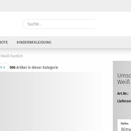
Währung auswählen
Suche...
E-Mai
Lieferland
BOTE
KINDERBEKLEIDUNG
Pass
Weiß Festlich
er »
506
Artikel in dieser Kategorie
Um­sc
Weiß 
Konto e
Art.Nr.:
Passwo
Lieferzei
Farbe: