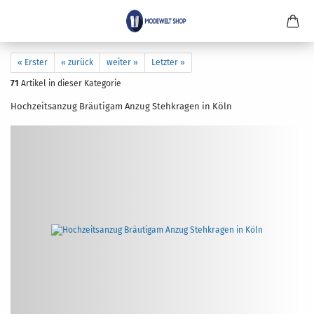
« Erster
« zurück
weiter »
Letzter »
71
Artikel in dieser Kategorie
Hoch­zeits­an­zug Bräu­ti­gam Anzug Steh­kra­gen in Köln