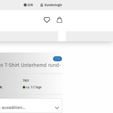
EUR
Kundenlogin
l
wort
TOP
en T-​Shirt Un­ter­hemd rund­
rstellen
TR01
rt vergessen?
t:
ca. 1-2 Tage