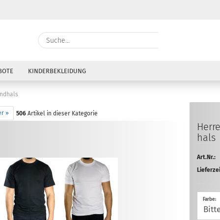
Währung auswählen
Suche...
E-Mai
Lieferland
BOTE
KINDERBEKLEIDUNG
Pass
undhals
er »
506
Artikel in dieser Kategorie
Her­r
hals
Konto e
Art.Nr.:
Passwo
Lieferzei
Farbe: