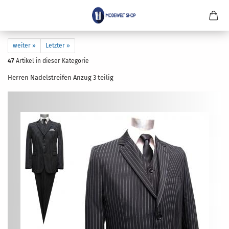
weiter »
Letzter »
47
Artikel in dieser Kategorie
Her­ren Na­del­strei­fen Anzug 3 tei­lig