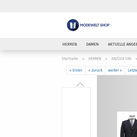
HERREN
DAMEN
AKTUELLE ANGE
Startseite
»
HERREN
»
ANZÜGE UNI
« Erster
« zurück
weiter »
Letzt