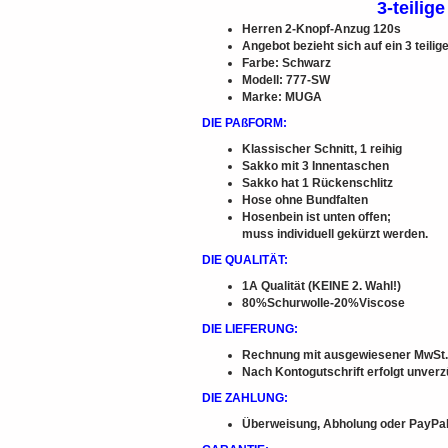
3-teilig
Herren 2-Knopf-Anzug 120s
Angebot bezieht sich auf ein 3 teili
Farbe: Schwarz
Modell: 777-SW
Marke: MUGA
DIE PAßFORM:
Klassischer Schnitt, 1 reihig
Sakko mit 3 Innentaschen
Sakko hat 1 Rückenschlitz
Hose ohne Bundfalten
Hosenbein ist unten offen;
muss individuell gekürzt werden.
DIE QUALITÄT:
1A Qualität (KEINE 2. Wahl!)
80%Schurwolle-20%Viscose
DIE LIEFERUNG:
Rechnung mit ausgewiesener MwSt. li
Nach Kontogutschrift erfolgt unverz
DIE ZAHLUNG:
Überweisung, Abholung oder PayPa