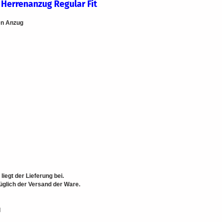
Herrenanzug Regular Fit
e
gen Anzug
egt der Lieferung bei.
üglich der Versand der Ware.
l