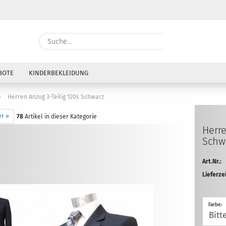
Währung auswählen
Suche...
E-Mai
Lieferland
BOTE
KINDERBEKLEIDUNG
Pass
»
Herren Anzug 3-Teilig 120s Schwarz
er »
78
Artikel in dieser Kategorie
Her­r
Schw
Konto e
Art.Nr.:
Passwo
Lieferzei
Farbe: